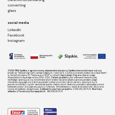
converting
glass
social media
LinkedIn
Facebook
Instagram
CVGS PRO Spółka z ograniczoną odpowiedzialnością Spółka komandytowa
realizuje
projekt pn. "Konwerting taśm samoprzylepnych i taśm OCA z wykorzystaniem środowiska Clean Room"
w ramach działania 3.2 "Innowacje w MŚP" w ramach Regionalnego Programu Operacyjnego
Województwa Śląskiego na lata 2014-2020.
Celem projektu
jest wdrożenie innowacyjnej
technologii opierającej się na kontrolowanym środowisku prowadzenia procesu produkcyjnego
charakteryzującego się niskim poziomem zanieczyszczeń takich jak kurz, unoszące się w
powietrzu mikroby, cząstki aerozoli lub oparów chemicznych. Realizacja projektu spowoduje wzrost
konkurencyjności oraz poprawę pozycji rynkowej. Wnioskodawcy, wejście na nowe rynki zbytu oraz
rozwój działalności eksportowej.
Całkowita wartość projektu:
2 050 410,,00 PLN.
Wartość
wkładu z Funduszy Europejskich:
583 450,00 PLN