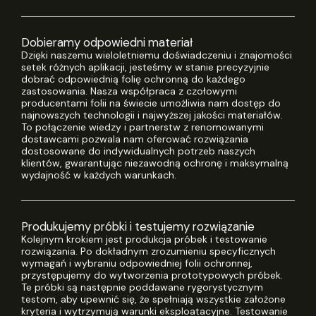
Dobieramy odpowiedni materiał
Dzięki naszemu wieloletniemu doświadczeniu i znajomości
setek różnych aplikacji, jesteśmy w stanie precyzyjnie
dobrać odpowiednią folię ochronną do każdego
zastosowania. Nasza współpraca z czołowymi
producentami folii na świecie umożliwia nam dostęp do
najnowszych technologii i najwyższej jakości materiałów.
To połączenie wiedzy i partnerstw z renomowanymi
dostawcami pozwala nam oferować rozwiązania
dostosowane do indywidualnych potrzeb naszych
klientów, gwarantując niezawodną ochronę i maksymalną
wydajność w każdych warunkach.
Produkujemy próbki i testujemy rozwiązanie
Kolejnym krokiem jest produkcja próbek i testowanie
rozwiązania. Po dokładnym zrozumieniu specyficznych
wymagań i wybraniu odpowiedniej folii ochronnej,
przystępujemy do wytworzenia prototypowych próbek.
Te próbki są następnie poddawane rygorystycznym
testom, aby upewnić się, że spełniają wszystkie założone
kryteria i wytrzymują warunki eksploatacyjne. Testowanie