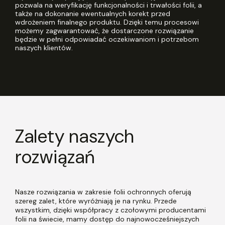
pozwala na weryfikację funkcjonalności i trwałości folii, a
także na dokonanie ewentualnych korekt przed
wdrożeniem finalnego produktu. Dzięki temu procesowi
możemy zagwarantować, że dostarczone rozwiązanie
będzie w pełni odpowiadać oczekiwaniom i potrzebom
naszych klientów.
Zalety naszych
rozwiązań
Nasze rozwiązania w zakresie folii ochronnych oferują
szereg zalet, które wyróżniają je na rynku. Przede
wszystkim, dzięki współpracy z czołowymi producentami
folii na świecie, mamy dostęp do najnowocześniejszych