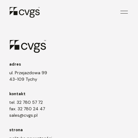
Zabezpieczone: MIro
Treść jest chroniona hasłem. Aby ją zobaczyć, proszę poniżej
wprowadzić hasło:
Hasło:
adres
ul. Przejazdowa 99
43-109 Tychy
kontakt
tel. 32 780 57 72
fax. 32 780 24 47
sales@cvgs.pl
strona