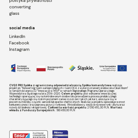
polityka prywatności
converting
glass
social media
LinkedIn
Facebook
Instagram
CVGS PRO Spółka z ograniczoną odpowiedzialnością Spółka komandytowa
realizuje
projekt pn. "Konwerting taśm samoprzylepnych i taśm OCA z wykorzystaniem środowiska Clean Room"
w ramach działania 3.2 "Innowacje w MŚP" w ramach Regionalnego Programu Operacyjnego
Województwa Śląskiego na lata 2014-2020.
Celem projektu
jest wdrożenie innowacyjnej
technologii opierającej się na kontrolowanym środowisku prowadzenia procesu produkcyjnego
charakteryzującego się niskim poziomem zanieczyszczeń takich jak kurz, unoszące się w
powietrzu mikroby, cząstki aerozoli lub oparów chemicznych. Realizacja projektu spowoduje wzrost
konkurencyjności oraz poprawę pozycji rynkowej. Wnioskodawcy, wejście na nowe rynki zbytu oraz
rozwój działalności eksportowej.
Całkowita wartość projektu:
2 050 410,,00 PLN.
Wartość
wkładu z Funduszy Europejskich:
583 450,00 PLN