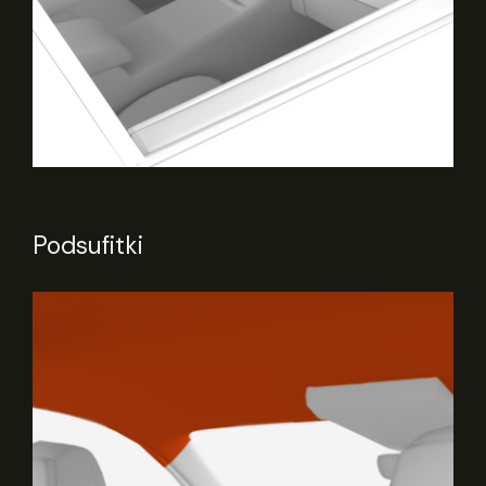
Podsufitki